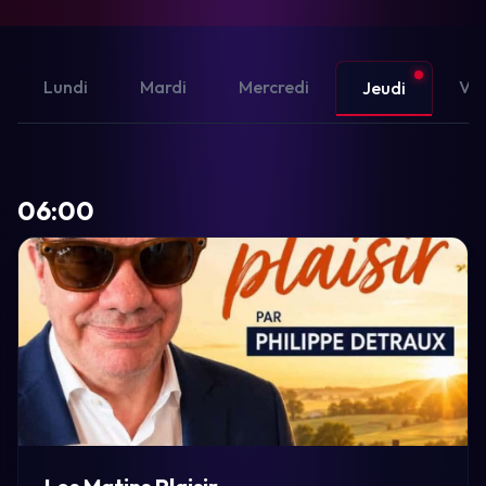
Lundi
Mardi
Mercredi
Ven
Jeudi
06:00