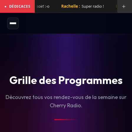
mix de folie hier soir! :-o
Rachelle :
Super radio !
Laurent :
Su
●
DÉDICACES
Grille des Programmes
Découvrez tous vos rendez-vous de la semaine sur
Cherry Radio.