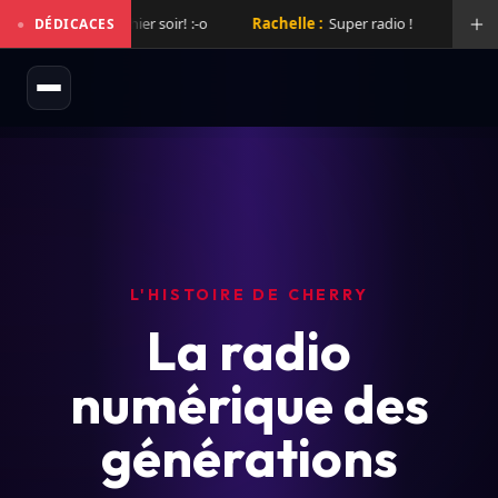
l mix de folie hier soir! :-o
Rachelle :
Super radio !
Laurent :
●
DÉDICACES
L'HISTOIRE DE CHERRY
La radio
numérique des
générations