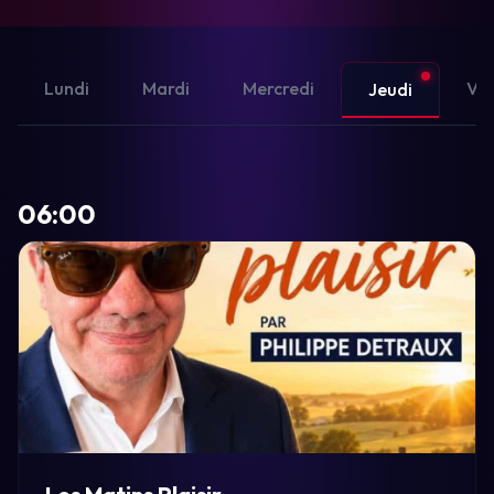
Lundi
Mardi
Mercredi
Ven
Jeudi
06:00