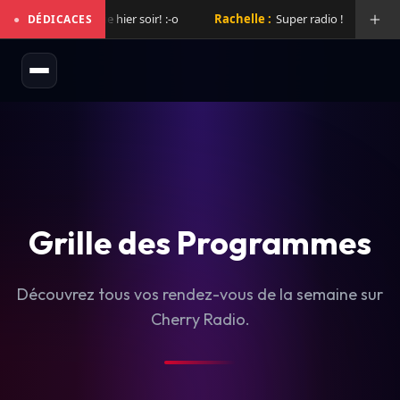
Quel mix de folie hier soir! :-o
Rachelle :
Super radio !
Laurent
●
DÉDICACES
Grille des Programmes
Découvrez tous vos rendez-vous de la semaine sur
Cherry Radio.