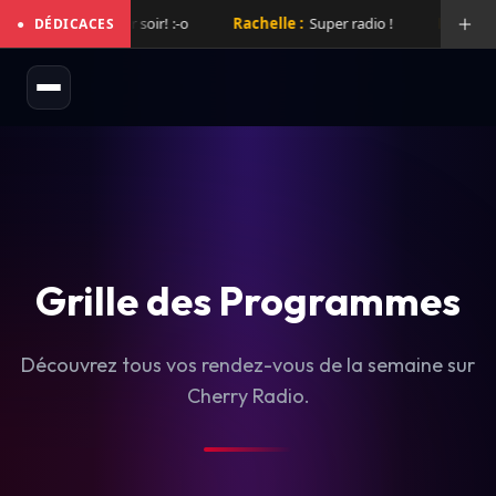
ix de folie hier soir! :-o
Rachelle :
Super radio !
Laurent :
Sup
●
DÉDICACES
Grille des Programmes
Découvrez tous vos rendez-vous de la semaine sur
Cherry Radio.