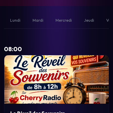
Lundi
Mardi
Mercredi
Jeudi
Ven
08:00