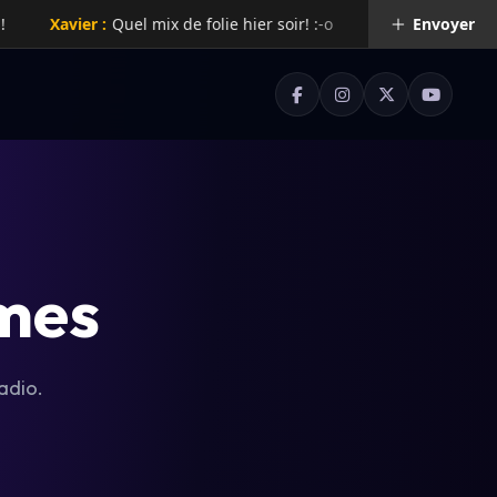
Xavier :
Quel mix de folie hier soir! :-o
Rachelle :
Envoyer
Super radio
mes
adio.