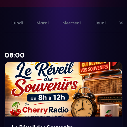
Lundi
Mardi
Mercredi
Jeudi
Ven
08:00