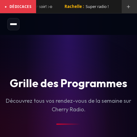
 mix de folie hier soir! :-o
Rachelle :
Super radio !
Laurent :
S
●
DÉDICACES
Grille des Programmes
Découvrez tous vos rendez-vous de la semaine sur
Cherry Radio.