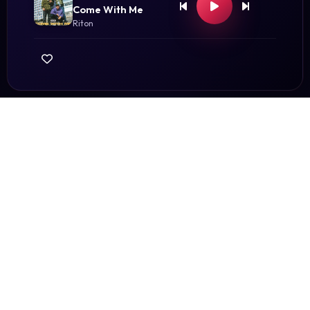
Come With Me
Riton